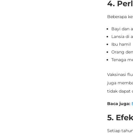
4. Pe
Beberapa ke
Bayi dan 
Lansia di 
Ibu hamil
Orang deng
Tenaga me
Vaksinasi fl
juga memba
tidak dapat 
Baca juga
:
5
5. Efe
Setiap tahun