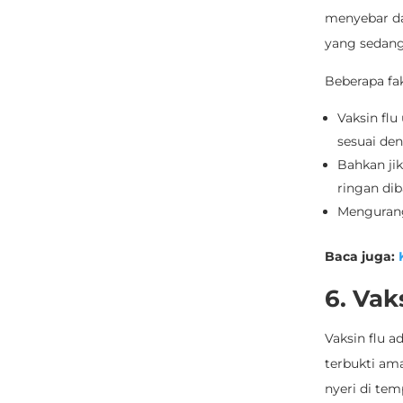
menyebar da
yang sedan
Beberapa fak
Vaksin f
sesuai den
Bahkan jik
ringan
dib
Mengurang
Baca juga
:
K
6. Va
Vaksin flu a
terbukti am
nyeri di te