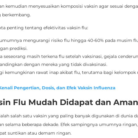
n kemudian menyesuaikan komposisi vaksin agar sesuai dengan
g berkembang.
ta penting tentang efektivitas vaksin flu:
lu umumnya
mengurangi risiko flu hingga 40-60%
pada musim fl
gan prediksi.
a seseorang masih terkena flu setelah vaksinasi,
gejala cenderun
andingkan dengan mereka yang tidak divaksinasi.
i kemungkinan rawat inap akibat flu, terutama bagi kelompok 
enali Pengertian, Dosis, dan Efek Vaksin Influenza
ksin Flu Mudah Didapat dan Ama
dalah salah satu vaksin yang paling banyak digunakan di dunia d
an selama beberapa dekade. Efek sampingnya umumnya ringan, 
mpat suntikan atau demam ringan.