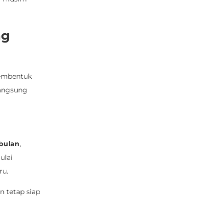
ng
membentuk
langsung
 bulan
,
ulai
ru.
n tetap siap