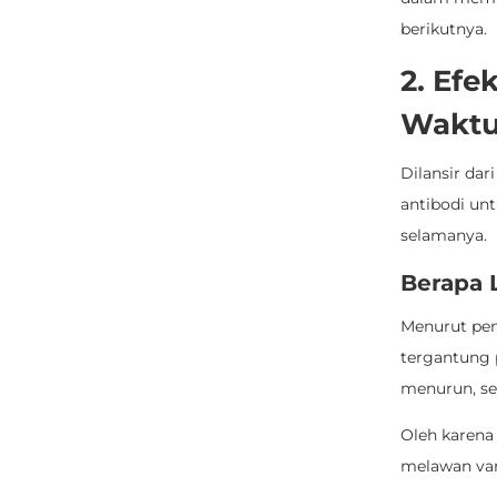
berikutnya.
2. Efe
Wakt
Dilansir da
antibodi un
selamanya.
Berapa 
Menurut pene
tergantung p
menurun, se
Oleh karena 
melawan vari