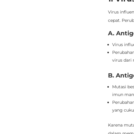
Virus influe
cepat. Peru
A. Antig
Virus infl
Perubahan
virus dar
B. Antig
Mutasi be
imun manu
Perubahan
yang cuku
Karena mutas
dalam membe