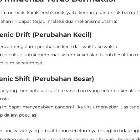
nza memiliki karakteristik unik, yaitu kemampuan untuk bermuta
bahan ini dapat terjadi melalui dua mekanisme utama:
enic Drift (Perubahan Kecil)
uenza mengalami perubahan kecil dari waktu ke waktu.
 ini cukup untuk membuat sistem kekebalan tubuh kesulitan m
i musim sebelumnya.
enic Shift (Perubahan Besar)
sar yang menciptakan subtipe virus baru yang belum dikenali ol
sia.
 ini dapat menyebabkan pandemi jika virus menyebar luas tanp
p dalam populasi.
i ini, vaksin yang dibuat tahun sebelumnya mungkin tidak lagi 
rikan perlindungan optimal terhadap virus flu yang beredar 