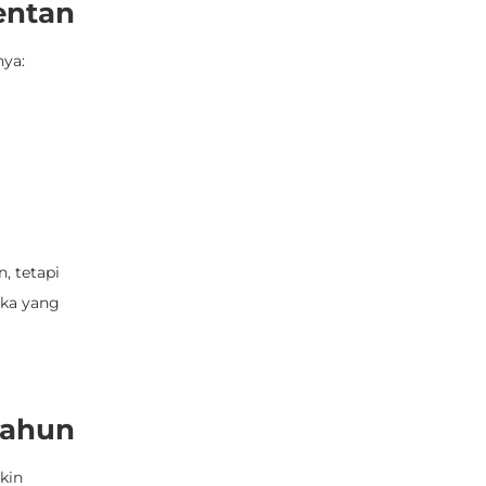
entan
nya:
, tetapi
eka yang
 Tahun
kin