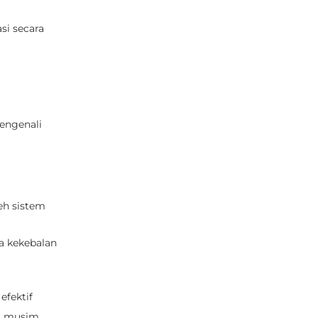
si secara
engenali
eh sistem
a kekebalan
efektif
di musim