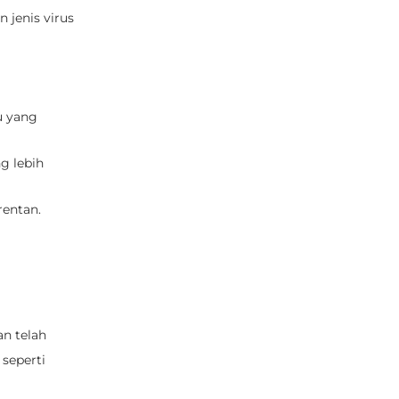
 jenis virus
u yang
g lebih
rentan.
n
an telah
seperti