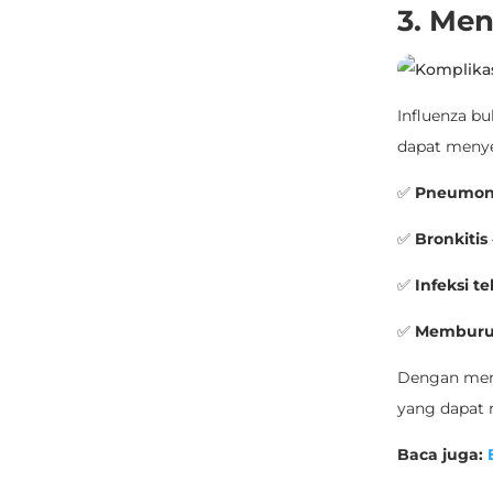
3. Men
Influenza bu
dapat menye
✅
Pneumon
✅
Bronkitis
✅
Infeksi t
✅
Memburuk
Dengan mend
yang dapat 
Baca juga
:
B