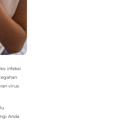
ko infeksi
ncegahan
ran virus
lu
ungi Anda