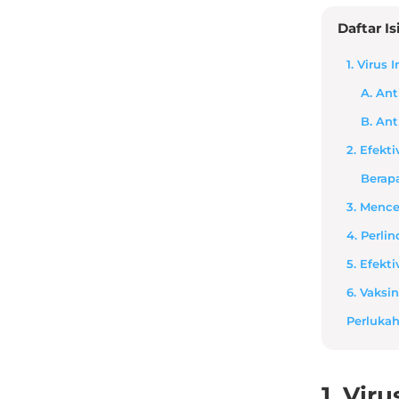
Daftar Is
1. Virus
A. Ant
B. Ant
2. Efekt
Berap
3. Mence
4. Perl
5. Efekt
6. Vaks
Perlukah
1. Vir