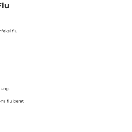
Flu
feksi flu
tung.
na flu berat