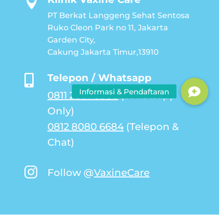

PT Berkat Langgeng Sehat Sentosa
Ruko Cleon Park no 11, Jakarta
Garden City,
Cakung Jakarta Timur,13910
Telepon / Whatsapp

0811 2801 6888
(Whatsapp
Only)
0812 8080 6684
(Telepon &
Chat)

Follow @
VaxineCare