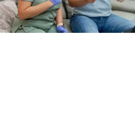
Hubungi Kami
Klinik Vaxine Care

PT Berkat Langgeng Sehat Sentosa
Ruko Cleon Park no 11, Jakarta
Garden City,
Cakung Jakarta Timur,13910
Telepon / Whatsapp
