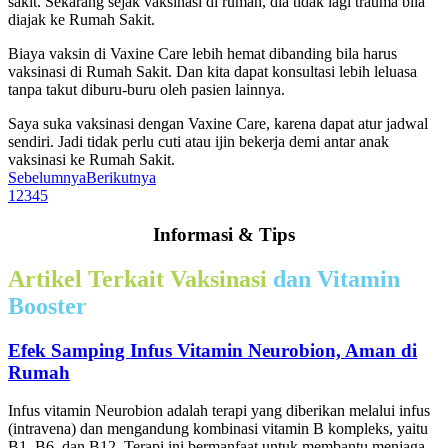
sakit. Sekarang sejak vaksinasi di rumah, dia tidak lagi trauma bila
diajak ke Rumah Sakit.
Biaya vaksin di Vaxine Care lebih hemat dibanding bila harus
vaksinasi di Rumah Sakit. Dan kita dapat konsultasi lebih leluasa
tanpa takut diburu-buru oleh pasien lainnya.
Saya suka vaksinasi dengan Vaxine Care, karena dapat atur jadwal
sendiri. Jadi tidak perlu cuti atau ijin bekerja demi antar anak
vaksinasi ke Rumah Sakit.
Sebelumnya
Berikutnya
1
2
3
4
5
Informasi & Tips
Artikel Terkait Vaksinasi
dan Vitamin
Booster
Efek Samping Infus Vitamin Neurobion, Aman di
Rumah
Infus vitamin Neurobion adalah terapi yang diberikan melalui infus
(intravena) dan mengandung kombinasi vitamin B kompleks, yaitu
B1, B6, dan B12. Terapi ini bermanfaat untuk membantu menjaga