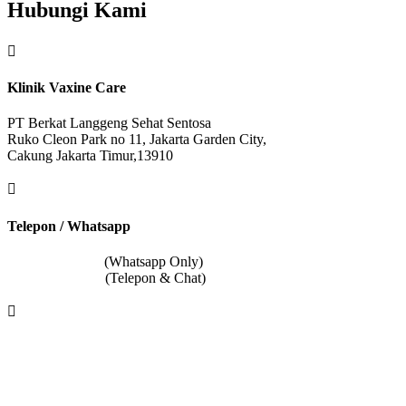
Hubungi Kami

Klinik Vaxine Care
PT Berkat Langgeng Sehat Sentosa
Ruko Cleon Park no 11, Jakarta Garden City,
Cakung Jakarta Timur,13910

Telepon / Whatsapp
0811 2801 6888
(Whatsapp Only)
0812 8080 6684
(Telepon & Chat)

Follow @
VaxineCare