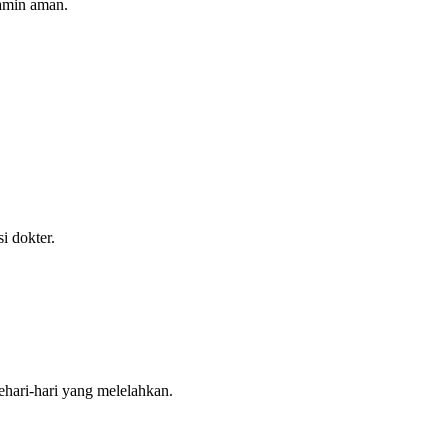
jamin aman.
i dokter.
ehari-hari yang melelahkan.