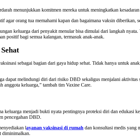
darah menunjukkan komitmen mereka untuk meningkatkan kesadaran m
atif agar orang tua memahami kapan dan bagaimana vaksin diberikan, s
ndungan keluarga dari penyakit menular bisa dimulai dari langkah nyat
an positif bagi semua kalangan, termasuk anak-anak.
 Sehat
aksinasi sebagai bagian dari gaya hidup sehat. Tidak hanya untuk ana
 dapat melindungi diri dari risiko DBD sekaligus menjalani aktivitas 
uh anggota keluarga,” tambah tim Vaxine Care.
eluarga menjadi bukti nyata pentingnya proteksi diri dan edukasi ke
alam pencegahan DBD.
menyediakan l
ayanan vaksinasi di rumah
dan konsultasi medis yang m
t diminimalkan.