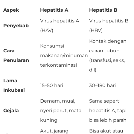
Aspek
Hepatitis A
Hepatitis B
Virus hepatitis A
Virus hepatitis B
Penyebab
(HAV)
(HBV)
Kontak dengan
Konsumsi
Cara
cairan tubuh
makanan/minuman
Penularan
(transfusi, seks,
terkontaminasi
dll)
Lama
15–50 hari
30–180 hari
Inkubasi
Demam, mual,
Sama seperti
Gejala
nyeri perut, mata
hepatitis A, tapi
kuning
bisa lebih parah
Akut, jarang
Bisa akut atau