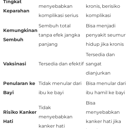
Tingkat
menyebabkan
kronis, berisiko
Keparahan
komplikasi serius
komplikasi
Sembuh total
Bisa menjadi
Kemungkinan
tanpa efek jangka
penyakit seumur
Sembuh
panjang
hidup jika kronis
Tersedia dan
Vaksinasi
Tersedia dan efektif
sangat
dianjurkan
Penularan ke
Tidak menular dari
Bisa menular dari
Bayi
ibu ke bayi
ibu hamil ke bayi
Bisa
Tidak
Risiko Kanker
menyebabkan
menyebabkan
Hati
kanker hati jika
kanker hati