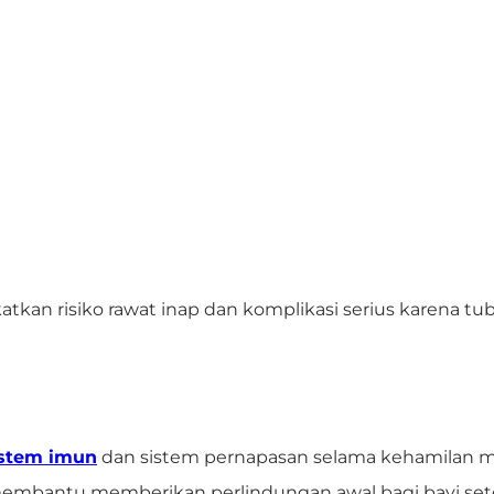
ngkatkan risiko rawat inap dan komplikasi serius kare
istem imun
dan sistem pernapasan selama kehamilan m
 membantu memberikan perlindungan awal bagi bayi setel