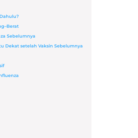
 Dahulu?
ng–Berat
uenza Sebelumnya
tu Dekat setelah Vaksin Sebelumnya
if
nfluenza