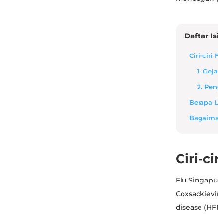
Daftar Is
Ciri-cir
1. Gej
2. Pen
Berapa 
Bagaima
Ciri-c
Flu Singapu
Coxsackievi
disease (HF