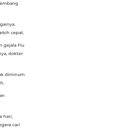
rkembang
gainya.
ebih cepat.
 gejala Flu
nya, dokter
tuk diminum
h.
kan
 hari,
egera cari