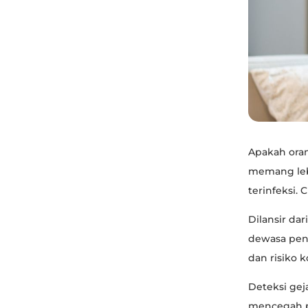
Apakah oran
memang lebi
terinfeksi. 
Dilansir da
dewasa pent
dan risiko 
Deteksi gej
mencegah pe