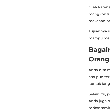
Oleh karena
mengkonsums
makanan ber
Tujuannya 
mampu mela
Bagai
Orang
Anda bisa m
ataupun tert
kontak lang
Selain itu, 
Anda juga b
terkontamin