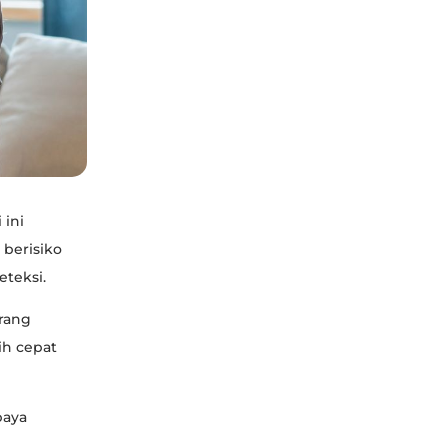
 ini
 berisiko
eteksi.
orang
ih cepat
paya