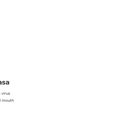
asa
 virus
nd mouth