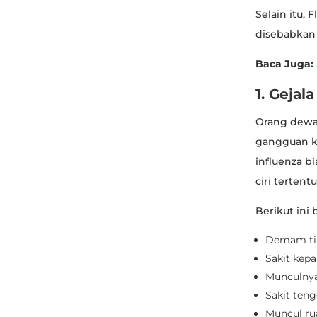
Selain itu,
disebabkan 
Baca Juga:
1. Gejal
Orang dewas
gangguan ke
influenza b
ciri tertentu
Berikut ini 
Demam ting
Sakit kepa
Munculnya
Sakit ten
Muncul rua