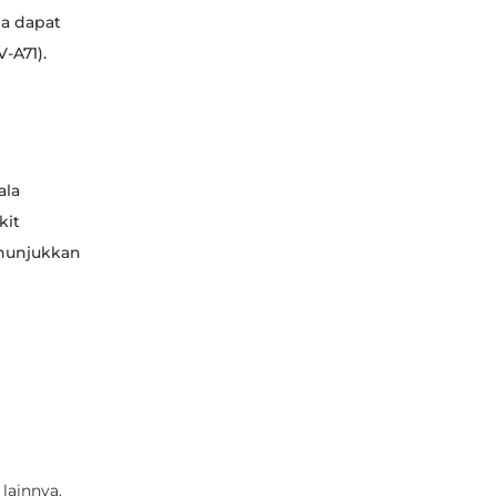
ga dapat
V-A71).
ala
kit
enunjukkan
lainnya.