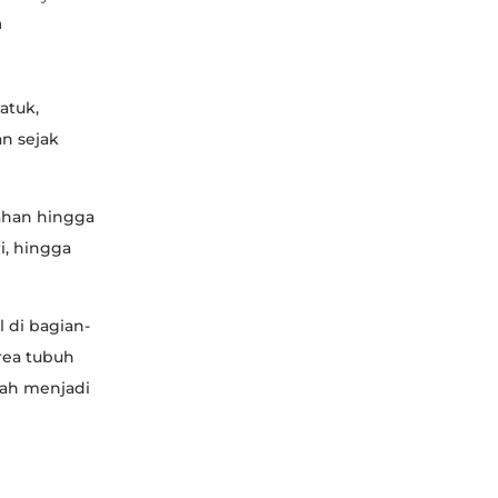
a
atuk,
an sejak
ahan hingga
i, hingga
 di bagian-
area tubuh
bah menjadi