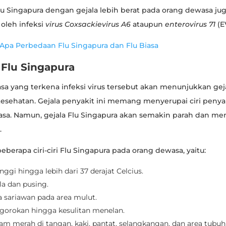
 Flu Singapura dengan gejala lebih berat pada orang dewasa ju
oleh infeksi
virus Coxsackievirus A6
ataupun
enterovirus 71
(E
Apa Perbedaan Flu Singapura dan Flu Biasa
a Flu Singapura
a yang terkena infeksi virus tersebut akan menunjukkan gej
sehatan. Gejala penyakit ini memang menyerupai ciri penya
iasa. Namun, gejala Flu Singapura akan semakin parah dan m
.
beberapa ciri-ciri Flu Singapura pada orang dewasa, yaitu:
gi hingga lebih dari 37 derajat Celcius.
la dan pusing.
 sariawan pada area mulut.
ggorokan hingga kesulitan menelan.
m merah di tangan, kaki, pantat, selangkangan, dan area tubuh 