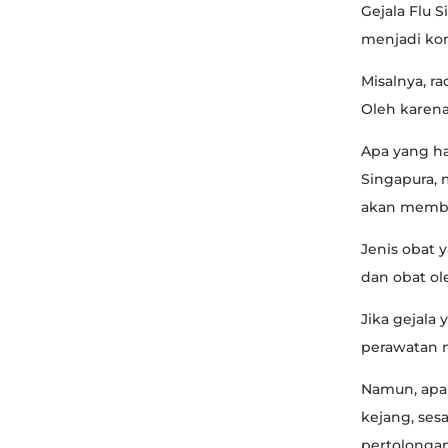
Gejala Flu 
menjadi komp
Misalnya, r
Oleh karena
Apa yang ha
Singapura, 
akan membe
Jenis obat 
dan obat ol
Jika gejala
perawatan m
Namun, apab
kejang, ses
pertolongan