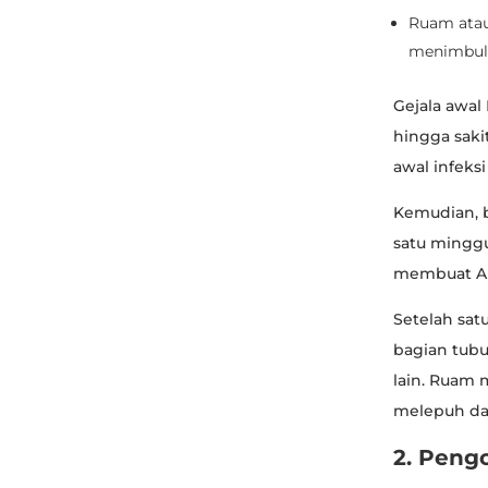
Ruam atau 
menimbulk
Gejala awal
hingga saki
awal infeksi
Kemudian, 
satu minggu
membuat An
Setelah sat
bagian tubu
lain. Ruam 
melepuh da
2. Peng