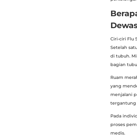
Berap
Dewas
Ciri-ciri F
Setelah sat
di tubuh. M
bagian tubu
Ruam merah 
yang mender
menjalani p
tergantung 
Pada indivi
proses pem
medis.