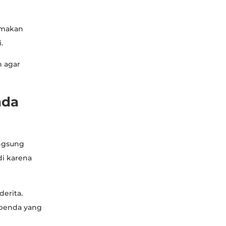
 makan
.
 agar
ada
angsung
di karena
derita.
-benda yang