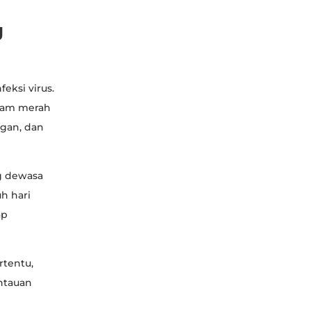
g
eksi virus.
ruam merah
ngan, dan
g dewasa
h hari
ap
rtentu,
ntauan