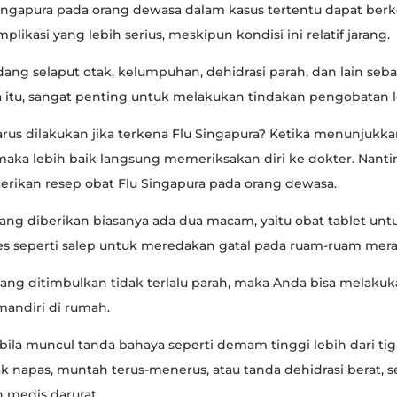
Singapura pada orang dewasa dalam kasus tertentu dapat be
likasi yang lebih serius, meskipun kondisi ini relatif jarang.
adang selaput otak, kelumpuhan, dehidrasi parah, dan lain seba
 itu, sangat penting untuk melakukan tindakan pengobatan l
rus dilakukan jika terkena Flu Singapura? Ketika menunjukkan
maka lebih baik langsung memeriksakan diri ke dokter. Nanti
rikan resep obat Flu Singapura pada orang dewasa.
yang diberikan biasanya ada dua macam, yaitu obat tablet un
es seperti salep untuk meredakan gatal pada ruam-ruam mera
 yang ditimbulkan tidak terlalu parah, maka Anda bisa melaku
andiri di rumah.
ila muncul tanda bahaya seperti demam tinggi lebih dari tiga
ak napas, muntah terus-menerus, atau tanda dehidrasi berat, s
 medis darurat.