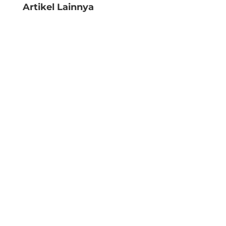
Artikel Lainnya
Anda sedang scroll grup keluarga atau
membaca komentar di video parenting,
lalu tiba-tiba menemukan kalimat seperti...