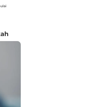
ulai
kah