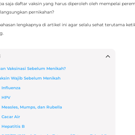
a saja daftar vaksin yang harus diperoleh oleh mempelai pere
langsungkan pernikahan?
asan lengkapnya di artikel ini agar selalu sehat terutama keti
g.
i
uan Vaksinasi Sebelum Menikah?
Vaksin Wajib Sebelum Menikah
 Influenza
n HPV
n Measles, Mumps, dan Rubella
 Cacar Air
 Hepatitis B