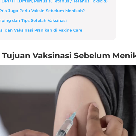
 DPT/TT (Difteri, Pertusis, Tetanus / Tetanus Toksoid)
Pria Juga Perlu Vaksin Sebelum Menikah?
ping dan Tips Setelah Vaksinasi
si dan Vaksinasi Pranikah di Vaxine Care
 Tujuan Vaksinasi Sebelum Meni