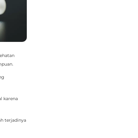
sehatan
mpuan.
ng
al karena
 terjadinya