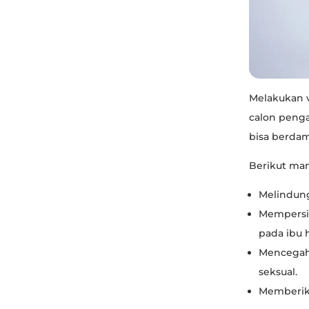
Melakukan v
calon peng
bisa berdam
Berikut man
Melindung
Mempersia
pada ibu 
Mencegah 
seksual.
Memberika