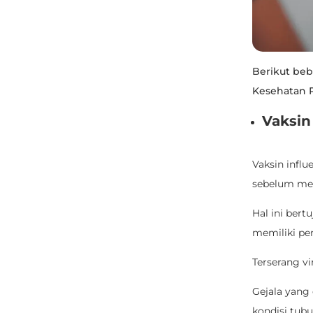
Berikut beb
Kesehatan 
Vaksin
Vaksin infl
sebelum mel
Hal ini ber
memiliki pe
Terserang vi
Gejala yang
kondisi tubu