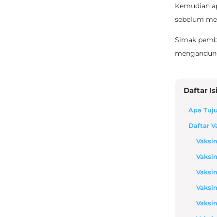
Kemudian ap
sebelum me
Simak pembah
mengandun
Daftar Is
Apa Tuj
Daftar 
Vaksin
Vaksi
Vaksi
Vaksin
Vaksin