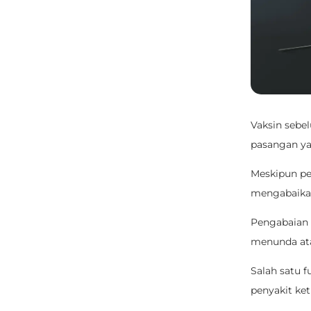
Vaksin seb
pasangan y
Meskipun pe
mengabaika
Pengabaian 
menunda ata
Salah satu
f
penyakit ke