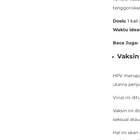
tenggorokan,
Dosis:
1 kali
Waktu ideal
Baca Juga:
Vaksi
HPV merupak
utama peny
Virus ini d
Vaksin ini 
seksual ata
Hal ini aka