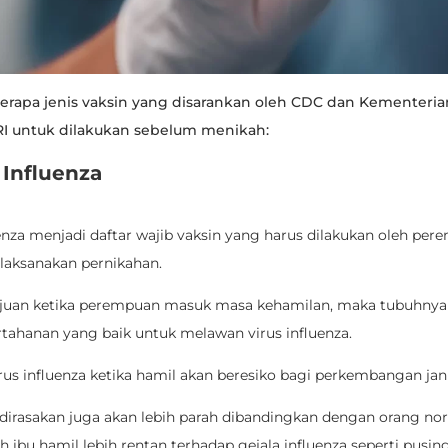
erapa jenis vaksin yang disarankan oleh CDC dan Kementeria
RI untuk dilakukan sebelum menikah:
 Influenza
uenza menjadi daftar wajib vaksin yang harus dilakukan oleh pe
aksanakan pernikahan.
tujuan ketika perempuan masuk masa kehamilan, maka tubuhnya
rtahanan yang baik untuk melawan virus influenza.
rus influenza ketika hamil akan beresiko bagi perkembangan jan
 dirasakan juga akan lebih parah dibandingkan dengan orang no
h ibu hamil lebih rentan terhadap gejala influenza seperti pusing