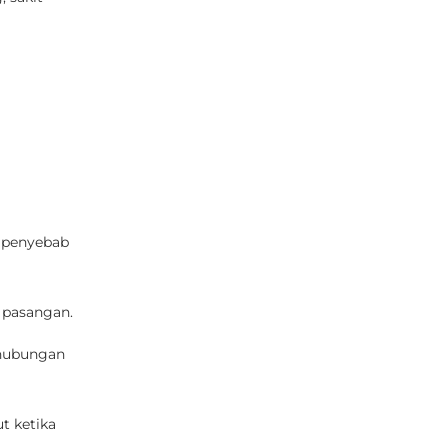
n penyebab
 pasangan.
 hubungan
t ketika