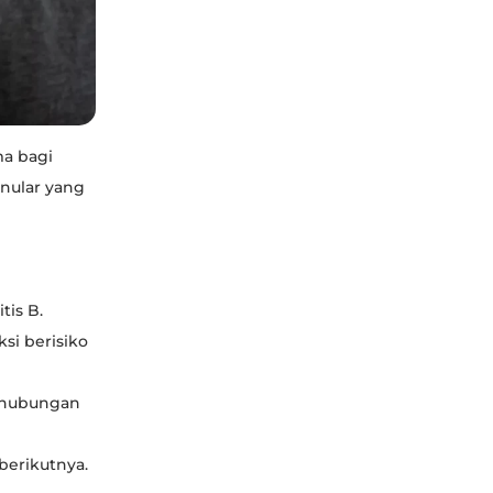
ma bagi
nular yang
tis B.
si berisiko
u hubungan
berikutnya.