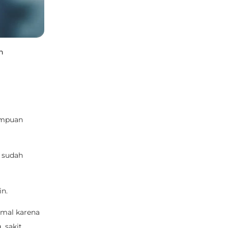
n
rempuan
 sudah
in.
rmal karena
, sakit