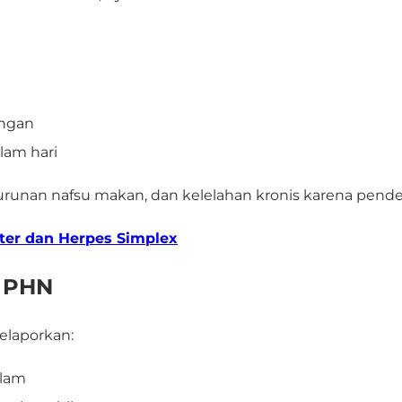
ingan
lam hari
runan nafsu makan, dan kelelahan kronis karena penderi
ter dan Herpes Simplex
i PHN
melaporkan:
alam