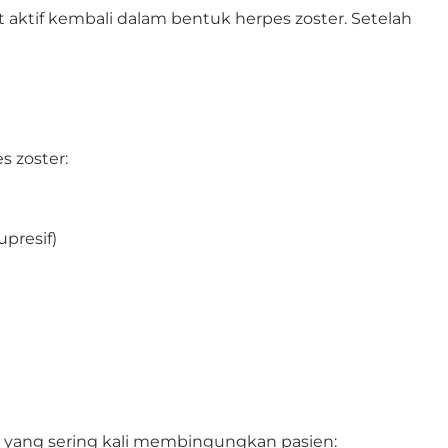
t aktif kembali dalam bentuk herpes zoster. Setelah
s zoster:
presif)
tu yang sering kali membingungkan pasien: