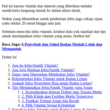
Hal ini karena vitamin dan mineral yang diberikan melalui
suntik/infus langsung masuk ke dalam aliran darah.
Waktu yang dibutuhkan untuk pemberian infus juga cukup cepat,
yaitu sekitar 20 menit hingga satu jam.
Sebelum mencoba infus vitamin, ketahui dulu yuk manfaat dan tips
untuk mendapatkan infus vitamin yang aman, berikut ini!
Baca Juga:
6 Penyebab dan Solusi Badan Mudah Lelah dan
Mengantuk
Daftar Isi
Apa itu Infus/Suntik Vitamin?
Apa Saja Manfaat Infus/Suntik Vitamin?
Siapa yang Dianjurkan Melakukan Infus Vitamin?
Rekomendasi Infus Vitamin untuk Badan Lemas
Apakah Infus Neurobion Bisa untuk Badan Lemas?
Tips Mendapatkan Infus/Suntik Vitamin yang Aman
1. Konsultasikan dengan Dokter atau Tenaga Medis
2. Pilih Klinik atau Fasilitas Medis Terpercaya
3. Pastikan Tempat Aman dan Bersih
4. Pilih Vitamin Sesuai Kebutuhan
Dapatkan Infus Vitamin untuk Badan Lemas di Jakarta