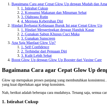
Bagaimana Cara agar Cepat Glow Up dengan Mudah dan Am
1. Istirahat Cukup
2. Konsumsi Makanan dan Minuman Sehat
3. Olahraga Rutin
4. Menjaga Kebersihan Diri
Hindari Berbagai Kebiasaan Buruk Ini agar Cepat Glow Up
1. Hindari Mengeringkan dengan Handuk Kasar
2. Gunakan Sabun Khusus Cuci Muka
3. Gunakan Sunscreen
Apa Saja Manfaat Glow Up?
1. Self Confidence
2. Terhindar dari Penuaan Diri
3. Kulit Lebih Sehat
Boost Glow Up dengan Glow Up Booster dari Vaxine Care
Bagaimana Cara agar Cepat Glow Up de
Glow up merupakan proses panjang yang membutuhkan konsistensi. Jad
yang kuat diperlukan agar tetap konsisten.
Nah, berikut adalah beberapa cara mudahnya. Tenang saja, semua car
1. Istirahat Cukup