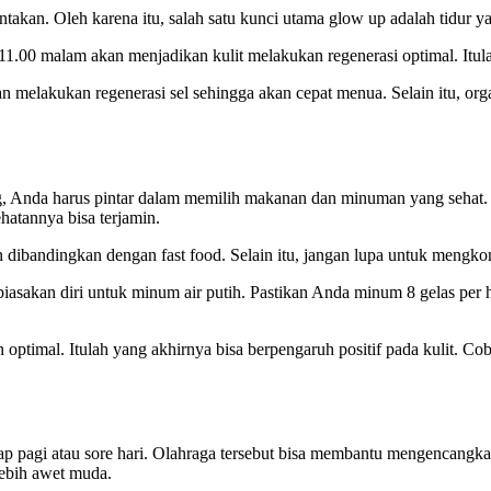
takan. Oleh karena itu, salah satu kunci utama glow up adalah tidur ya
1.00 malam akan menjadikan kulit melakukan regenerasi optimal. Itulah
 akan melakukan regenerasi sel sehingga akan cepat menua. Selain itu, or
Anda harus pintar dalam memilih makanan dan minuman yang sehat. Ol
atannya bisa terjamin.
ibandingkan dengan fast food. Selain itu, jangan lupa untuk mengkons
akan diri untuk minum air putih. Pastikan Anda minum 8 gelas per ha
timal. Itulah yang akhirnya bisa berpengaruh positif pada kulit. Coba
 pagi atau sore hari. Olahraga tersebut bisa membantu mengencangkan o
lebih awet muda.