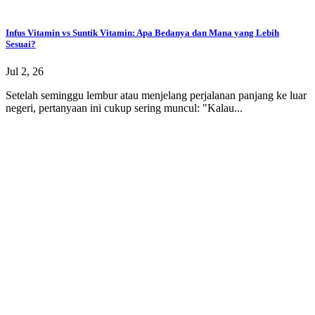
Infus Vitamin vs Suntik Vitamin: Apa Bedanya dan Mana yang Lebih
Sesuai?
Jul 2, 26
Setelah seminggu lembur atau menjelang perjalanan panjang ke luar
negeri, pertanyaan ini cukup sering muncul: "Kalau...