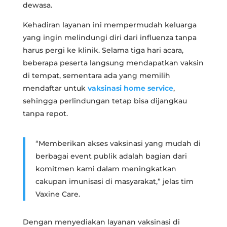
dewasa.
Kehadiran layanan ini mempermudah keluarga
yang ingin melindungi diri dari influenza tanpa
harus pergi ke klinik. Selama tiga hari acara,
beberapa peserta langsung mendapatkan vaksin
di tempat, sementara ada yang memilih
mendaftar untuk
vaksinasi home service
,
sehingga perlindungan tetap bisa dijangkau
tanpa repot.
“Memberikan akses vaksinasi yang mudah di
berbagai event publik adalah bagian dari
komitmen kami dalam meningkatkan
cakupan imunisasi di masyarakat,” jelas tim
Vaxine Care.
Dengan menyediakan layanan vaksinasi di