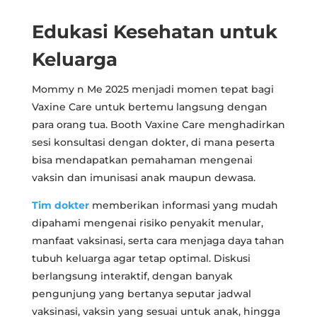
Edukasi Kesehatan untuk
Keluarga
Mommy n Me 2025 menjadi momen tepat bagi
Vaxine Care untuk bertemu langsung dengan
para orang tua. Booth Vaxine Care menghadirkan
sesi konsultasi dengan dokter, di mana peserta
bisa mendapatkan pemahaman mengenai
vaksin dan imunisasi anak maupun dewasa.
Tim dokter
memberikan informasi yang mudah
dipahami mengenai risiko penyakit menular,
manfaat vaksinasi, serta cara menjaga daya tahan
tubuh keluarga agar tetap optimal. Diskusi
berlangsung interaktif, dengan banyak
pengunjung yang bertanya seputar jadwal
vaksinasi, vaksin yang sesuai untuk anak, hingga