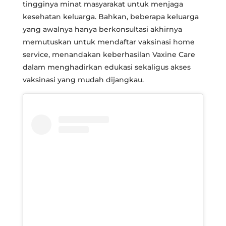
tingginya minat masyarakat untuk menjaga
kesehatan keluarga. Bahkan, beberapa keluarga
yang awalnya hanya berkonsultasi akhirnya
memutuskan untuk mendaftar vaksinasi home
service, menandakan keberhasilan Vaxine Care
dalam menghadirkan edukasi sekaligus akses
vaksinasi yang mudah dijangkau.