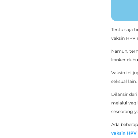
Tentu saja 
vaksin HPV 
Namun, tern
kanker dubur
Vaksin ini 
seksual lain.
Dilansir dari
melalui vag
seseorang y
Ada beberapa
vaksin HPV 