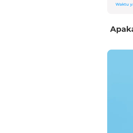
Waktu y
Apak