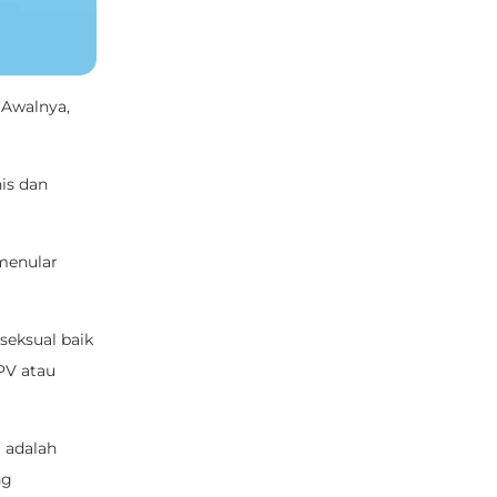
 Awalnya,
is dan
 menular
 seksual baik
PV atau
a adalah
ng