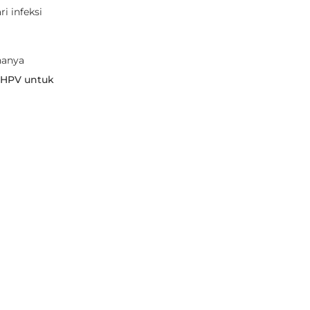
i infeksi
hanya
 HPV untuk