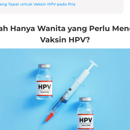
ang Tepat untuk Vaksin HPV pada Pria
ah Hanya Wanita yang Perlu Men
Vaksin HPV?