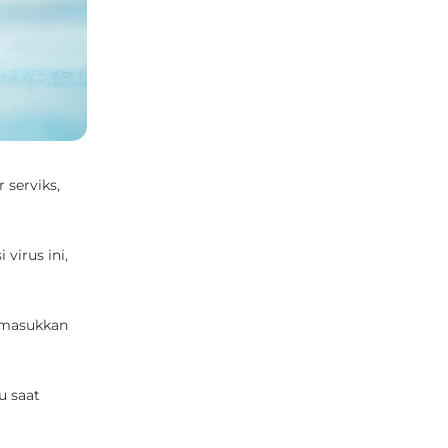
 serviks,
virus ini,
imasukkan
u saat