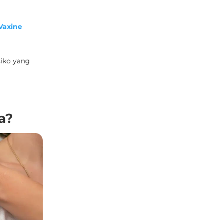
Vaxine
siko yang
a
?