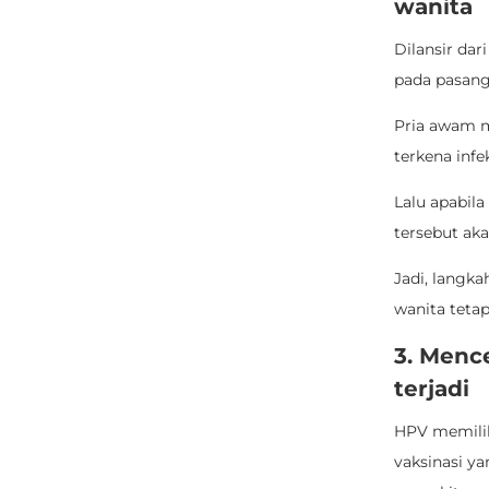
wanita
Dilansir dar
pada pasang
Pria awam m
terkena inf
Lalu apabil
tersebut ak
Jadi, langk
wanita tetap
3. Menc
terjadi
HPV memilik
vaksinasi y