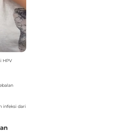
si HPV
ebalan
infeksi dari
gan