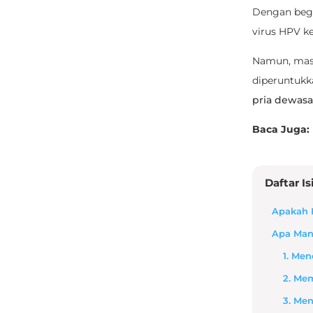
Dengan begin
virus HPV k
Namun, masi
diperuntukk
pria dewas
Baca Juga:
Daftar Is
Apakah 
Apa Man
1. Me
2. Me
3. Me