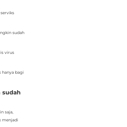
 serviks
ngkin sudah
s virus
k hanya bagi
n sudah
n saja,
k menjadi