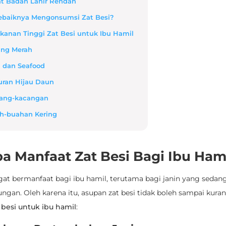
rat Badan Lahir Rendah
ebaiknya Mengonsumsi Zat Besi?
kanan Tinggi Zat Besi untuk Ibu Hamil
ging Merah
n dan Seafood
yuran Hijau Daun
cang-kacangan
ah-buahan Kering
a Manfaat Zat Besi Bagi Ibu Ham
gat bermanfaat bagi ibu hamil, terutama bagi janin yang sedang
gan. Oleh karena itu, asupan zat besi tidak boleh sampai kuran
 besi untuk ibu hamil
: