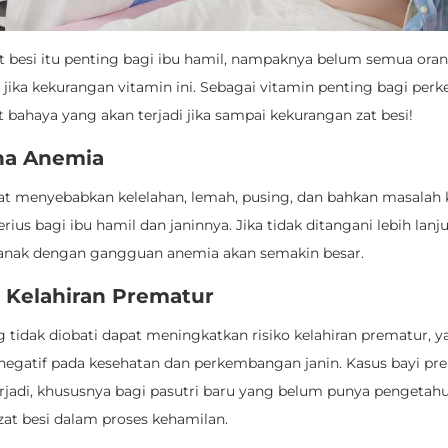
t besi itu penting bagi ibu hamil, nampaknya belum semua ora
 jika kekurangan vitamin ini. Sebagai vitamin penting bagi pe
ut bahaya yang akan terjadi jika sampai kekurangan zat besi!
ena Anemia
t menyebabkan kelelahan, lemah, pusing, dan bahkan masalah 
erius bagi ibu hamil dan janinnya. Jika tidak ditangani lebih lanju
anak dengan gangguan anemia akan semakin besar.
o Kelahiran Prematur
 tidak diobati dapat meningkatkan risiko kelahiran prematur, 
egatif pada kesehatan dan perkembangan janin. Kasus bayi pr
terjadi, khususnya bagi pasutri baru yang belum punya pengetah
zat besi dalam proses kehamilan.