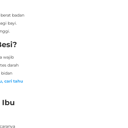
 berat badan
gi bayi.
nggi.
esi?
a wajib
tes darah
 bidan
u, cari tahu
 Ibu
 caranya