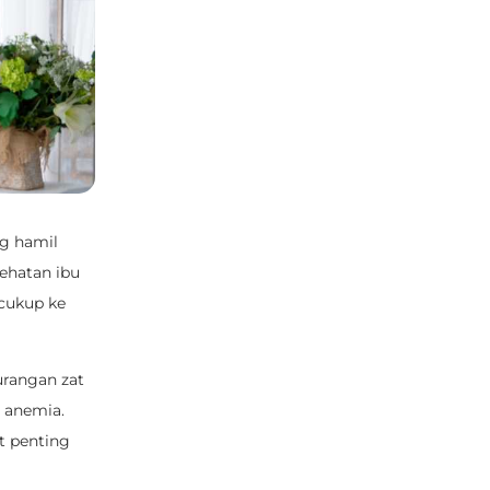
ng hamil
ehatan ibu
cukup ke
kurangan zat
o anemia.
t penting