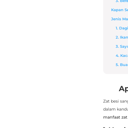
3. Be
Kapan S
Jenis Ma
1. Da
2. Ika
3. Sa
4. Ka
5. Bu
Ap
Zat besi san
dalam kandun
manfaat zat