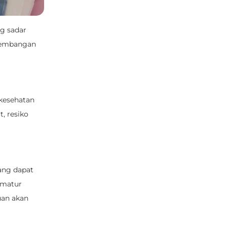
ng sadar
rkembangan
kesehatan
t, resiko
yang dapat
ematur
uan akan