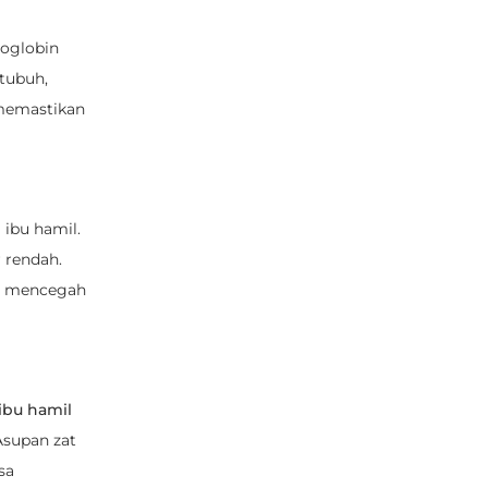
oglobin
tubuh,
memastikan
ibu hamil.
 rendah.
i mencegah
 ibu hamil
Asupan zat
sa