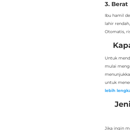
3. Bera
Ibu hamil d
lahir renda
Otomatis, ri
Kap
Untuk men
mulai mengo
menunjukkan
untuk menen
lebih lengk
Jen
Jika ingin 