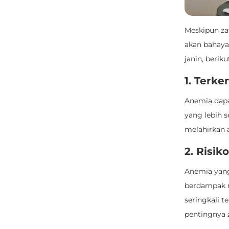
Meskipun za
akan bahaya
janin, berik
1. Terk
Anemia dapa
yang lebih s
melahirkan 
2. Risik
Anemia yang
berdampak n
seringkali 
pentingnya 