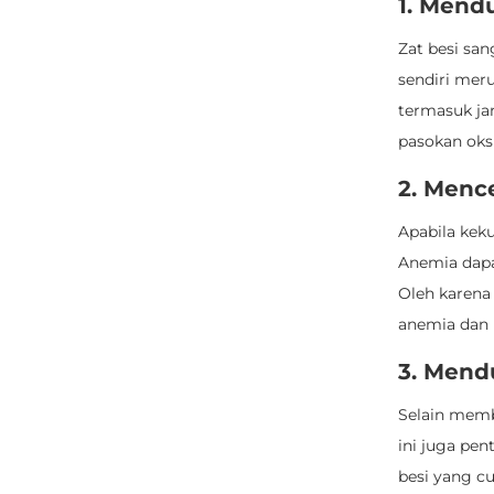
1. Mend
Zat besi sa
sendiri mer
termasuk ja
pasokan oks
2. Menc
Apabila kek
Anemia dapa
Oleh karena 
anemia dan 
3. Mend
Selain mem
ini juga pen
besi yang c