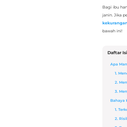
Bagi ibu ham
janin. Jika 
kekurangan
bawah ini!
Daftar Is
Apa Manf
1. Me
2. Me
3. Me
Bahaya 
1. Te
2. Ris