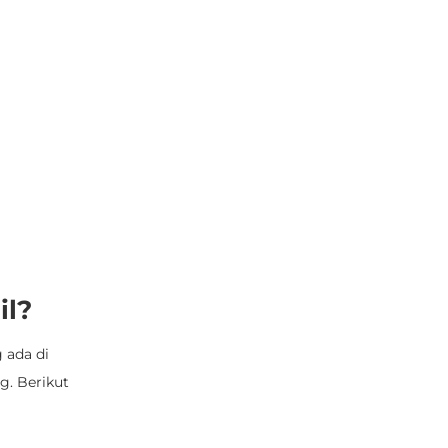
il?
 ada di
g. Berikut