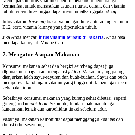
Mendapatkan infus vitamin sebelum melakukan penerbangan
bermanfaat untuk memastikan asupan nutrisi, cairan, dan vitamin
tubuh terpenuhi sehingga dapat meminimalkan gejala
jet lag
.
Infus vitamin
traveling
biasanya mengandung anti radang, vitamin
B12, serta vitamin lainnya yang diperlukan tubuh.
Jika Anda mencari
infus vitamin terbaik di Jakarta
, Anda bisa
mendapatkannya di Vaxine Care.
7. Mengatur Asupan Makanan
Konsumsi makanan sehat dan bergizi seimbang dapat juga
digunakan sebagai cara mengatasi
jet lag
. Makanan yang paling
dianjurkan ialah sayur-sayuran dan buah-buahan. Sayur dan buah
mempunyai kandungan vitamin yang tinggi untuk menjaga sistem
kekebalan tubuh.
Sebaiknya konsumsi makanan yang kurang sehat dibatasi, seperti
gorengan dan
junk food
. Selain itu, hindari makanan dengan
kandungan lemak dan karbohidrat tinggi sebelum tidur.
Pasalnya, makanan karbohidrat dapat mengganggu kualitas dan
durasi tidur seseorang.