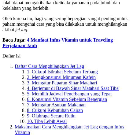
ialah dapat mengakibatkan ketidaknyamanan pada tubuh dan
kelelahan yang berlebih.
Oleh karena itu, bagi yang sering bepergian sangat penting untuk
paham mengenai cara yang bisa dilakukan untuk menghilangkan
akibat
jet lag
.
Baca Juga:
4 Manfaat Infus Vitamin untuk Traveling
Perjalanan Jauh
Daftar Isi
Daftar Cara Menghilangkan Jet Lag
1. Cukupi Istirahat Sebelum Terbang
2. Mengkonsumsi Minuman Kafein
3. Mengatur Paparan Sinar Matahari
4. Berjemur di Bawah Sinar Matahari Saat Tiba
5. Memilih Jadwal Penerbangan yang Tepat
6. Konsumsi Vitamin Sebelum Bepergian
7. Mengatur Asupan Makanan
8. Cukupi Kebutuhan Cairan
9. Olahraga Secara Rutin
10. Tiba Lebih Awal
Maksimalkan Cara Menghilangkan Jet Lag dengan Infus
Vitamin