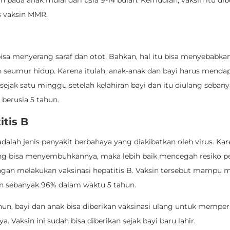
an pada anak mulai dari usia 9-14 bulan. Kemudian, vaksin itu di
s vaksin MMR.
bisa menyerang saraf dan otot. Bahkan, hal itu bisa menyebabka
 seumur hidup. Karena itulah, anak-anak dan bayi harus menda
 sejak satu minggu setelah kelahiran bayi dan itu diulang sebanya
berusia 5 tahun.
itis B
adalah jenis penyakit berbahaya yang diakibatkan oleh virus. Ka
ng bisa menyembuhkannya, maka lebih baik mencegah resiko p
ngan melakukan vaksinasi hepatitis B. Vaksin tersebut mampu
n sebanyak 96% dalam waktu 5 tahun.
ahun, bayi dan anak bisa diberikan vaksinasi ulang untuk mempe
a. Vaksin ini sudah bisa diberikan sejak bayi baru lahir.