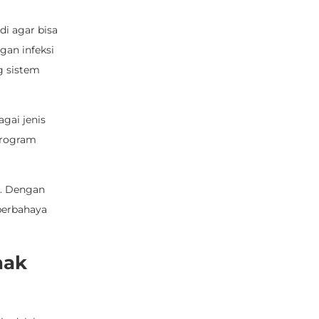
di agar bisa
gan infeksi
g sistem
gai jenis
program
in. Dengan
 berbahaya
nak