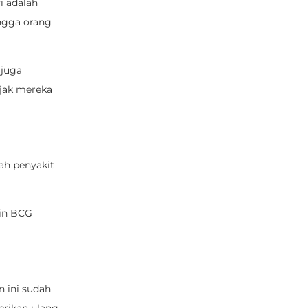
i adalah
ngga orang
 juga
ejak mereka
ah penyakit
sin BCG
n ini sudah