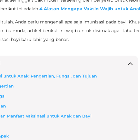
ehat sehingga tidak mudah terserang oleh penyakit. Untuk lebih
berikut ini adalah
4 Alasan Mengapa Vaksin Wajib untuk Ana
itulah, Anda perlu mengenali apa saja imunisasi pada bayi. Khu
n ibu muda, artikel berikut ini wajib untuk disimak agar tahu t
sasi bayi baru lahir yang benar.
i
i untuk Anak: Pengertian, Fungsi, dan Tujuan
gertian
gsi
uan
dan Manfaat Vaksinasi untuk Anak dan Bayi
mpak