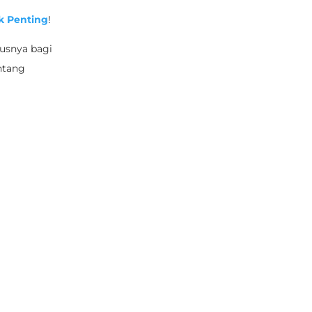
k Penting
!
susnya bagi
entang