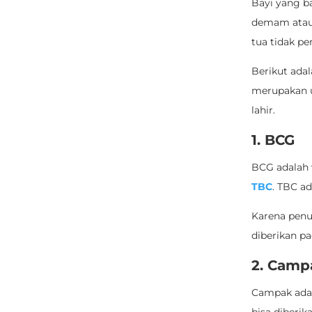
Bayi yang ba
demam atau 
tua tidak pe
Berikut adal
merupakan u
lahir.
1. BCG
BCG adalah 
TBC
. TBC a
Karena penu
diberikan pa
2. Camp
Campak adal