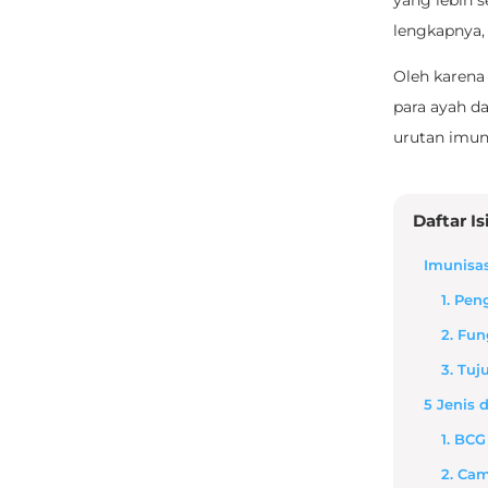
yang lebih s
lengkapnya, 
Oleh karena 
para ayah da
urutan imuni
Daftar Is
Imunisas
1. Pen
2. Fun
3. Tuj
5 Jenis 
1. BCG
2. Ca