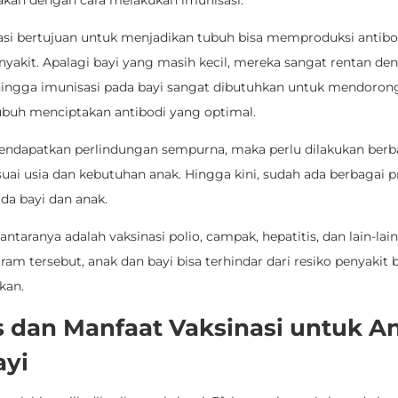
takan dengan cara melakukan imunisasi.
sasi bertujuan untuk menjadikan tubuh bisa memproduksi antibo
yakit. Apalagi bayi yang masih kecil, mereka sangat rentan den
hingga imunisasi pada bayi sangat dibutuhkan untuk mendoron
ubuh menciptakan antibodi yang optimal.
endapatkan perlindungan sempurna, maka perlu dilakukan berba
suai usia dan kebutuhan anak.
Hingga kini, sudah ada berbagai 
da bayi dan anak.
antaranya adalah vaksinasi polio, campak, hepatitis, dan lain-la
am tersebut, anak dan bayi bisa terhindar dari resiko penyakit
kan.
s dan Manfaat Vaksinasi untuk A
ayi