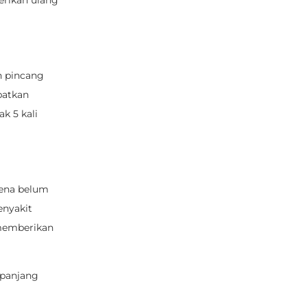
berikan ulang
n pincang
patkan
k 5 kali
rena belum
enyakit
 memberikan
rpanjang