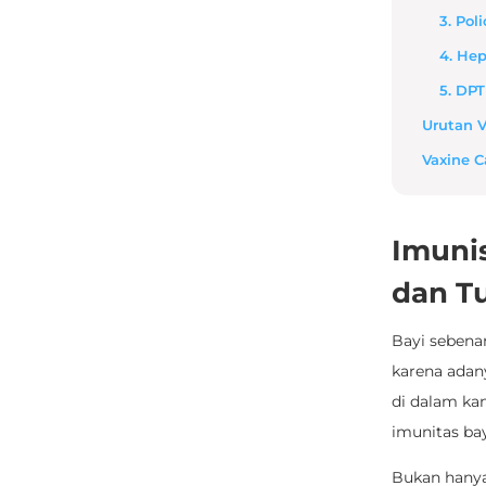
3. Poli
4. Hep
5. DPT
Urutan V
Vaxine C
Imunis
dan T
Bayi sebena
karena adany
di dalam ka
imunitas bay
Bukan hanya 