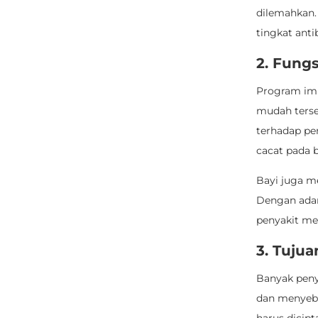
dilemahkan.
tingkat anti
2. Fungs
Program imu
mudah terser
terhadap pen
cacat pada b
Bayi juga m
Dengan adan
penyakit me
3. Tujua
Banyak pen
dan menyeba