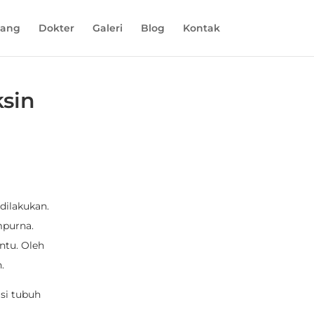
tang
Dokter
Galeri
Blog
Kontak
ksin
dilakukan.
mpurna.
ntu. Oleh
.
si tubuh