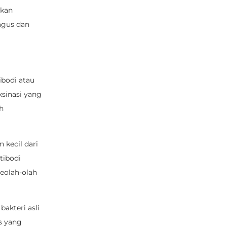
hkan
agus dan
bodi atau
ksinasi yang
h
 kecil dari
tibodi
eolah-olah
akteri asli
s yang