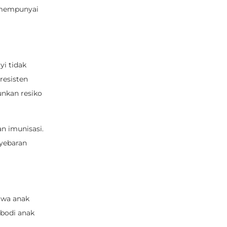
a mempunyai
yi tidak
resisten
unkan resiko
n imunisasi.
nyebaran
awa anak
ibodi anak