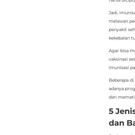
harus dicip
Jadi, imuni
melawan pen
penyakit se
kekebalan t
Agar bisa m
vaksinasi se
imunisasi pa
Beberapa di 
adanya progr
dan memati
5 Jeni
dan B