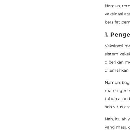
Namun, tern
vaksinasi a
bersifat pe
1. Penge
Vaksinasi m
sistem keke
diberikan m
dilemahkan 
Namun, bagia
materi gene
tubuh akan 
ada virus a
Nah, itulah
yang masuk.