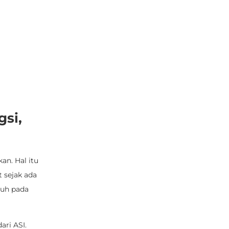
gsi,
an. Hal itu
t sejak ada
ruh pada
ari ASI.